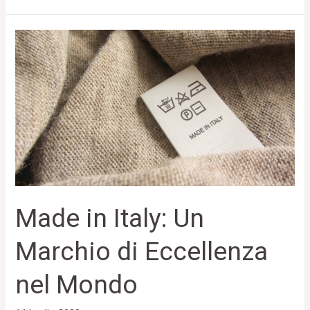
Made
in
Italy:
Un
Marchio
di
Eccellenza
nel
Mondo
Made in Italy: Un
Marchio di Eccellenza
nel Mondo