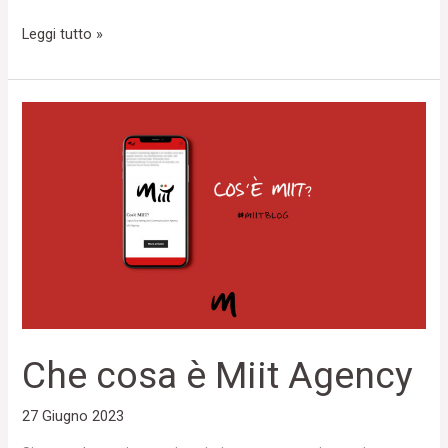
Leggi tutto »
Che
cosa
è
Miit
Agency
Che cosa è Miit Agency
27 Giugno 2023