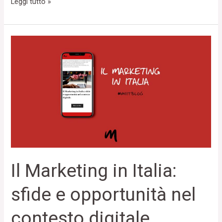
Leggi tutto »
Il
Marketing
in
Italia:
sfide
e
opportunità
nel
contesto
digitale
Il Marketing in Italia:
sfide e opportunità nel
contesto digitale